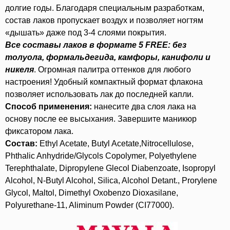
долгие годы. Благодаря специальным разработкам,
состав лаков пропускает воздух и позволяет ногтям
«дышать» даже под 3-4 слоями покрытия.
Все составы лаков в формате 5 FREE:
без
толуола, формальдегида, камфоры, канифоли и
никеля
. Огромная палитра оттенков для любого
настроения! Удобный компактный формат флакона
позволяет использовать лак до последней капли.
Способ применения:
нанесите два слоя лака на
основу после ее высыхания. Завершите маникюр
фиксатором лака.
Состав:
Ethyl Acetate, Butyl Acetate,Nitrocellulose,
Phthalic Anhydride/Glycols Copolymer, Polyethylene
Terephthalate, Dipropylene Glecol Diabenzoate, Isopropyl
Alcohol, N-Butyl Alcohol, Silica, Alcohol Detant., Prorylene
Glycol, Maltol, Dimethyl Oxobenzo Dioxasilane,
Polyurethane-11, Aliminum Powder (CI77000).