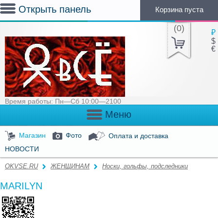
Открыть панель
Корзина пуста
(
0
)
₽
$
€
Время работы: Пн—Сб 10:00—2100
Меню
Магазин
Фото
Оплата и доставка
НОВОСТИ
OKVSE.RU
ЖЕНЩИНАМ
Носки, гольфы, подследники
MARILYN